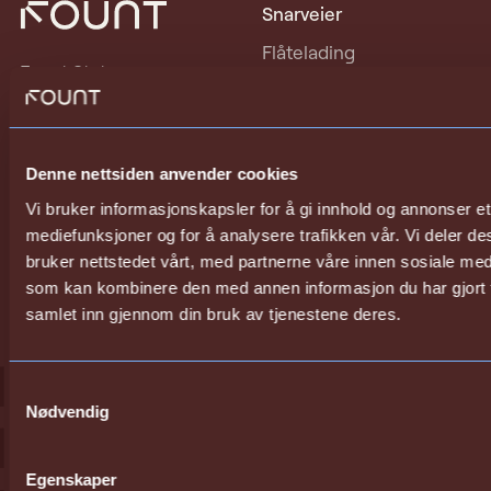
Snarveier
Flåtelading
Fount Status
Ladeoperatør
Vilkår og betingelser
Privat lading
Personvern
Om oss
Denne nettsiden anvender cookies
Kontakt
Vi bruker informasjonskapsler for å gi innhold og annonser et 
mediefunksjoner og for å analysere trafikken vår. Vi deler 
Sosiale Medier
bruker nettstedet vårt, med partnerne våre innen sosiale me
LinkedIn
som kan kombinere den med annen informasjon du har gjort ti
samlet inn gjennom din bruk av tjenestene deres.
Instagram
Facebook
Samtykkevalg
Nødvendig
Egenskaper