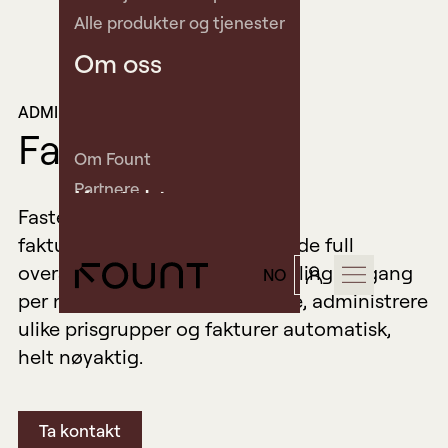
Alle produkter og tjenester
Om oss
ADMINISTRASJON LADERE
Fakturering
Om Fount
Partnere
Kontakt
Faste ladekunder kan benytte
Aktuelt og kundehistorier
faktureringsløsningen som gir de full
Investor
oversikt over all lading og betaling en gang
NO
Kontakt oss
per måned. Inviter dine brukere, administrere
Book demo
ulike prisgrupper og fakturer automatisk,
Support
helt nøyaktig.
Ta kontakt