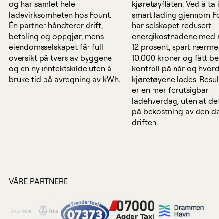
og har samlet hele
kjøretøyflåten. Ved å ta 
ladevirksomheten hos Fount.
smart lading gjennom F
Én partner håndterer drift,
har selskapet redusert
betaling og oppgjør, mens
energikostnadene med 
eiendomsselskapet får full
12 prosent, spart nærme
oversikt på tvers av byggene
10.000 kroner og fått b
og en ny inntektskilde uten å
kontroll på når og hvor
bruke tid på avregning av kWh.
kjøretøyene lades. Resul
er en mer forutsigbar
ladehverdag, uten at de
på bekostning av den d
driften.
VÅRE PARTNERE