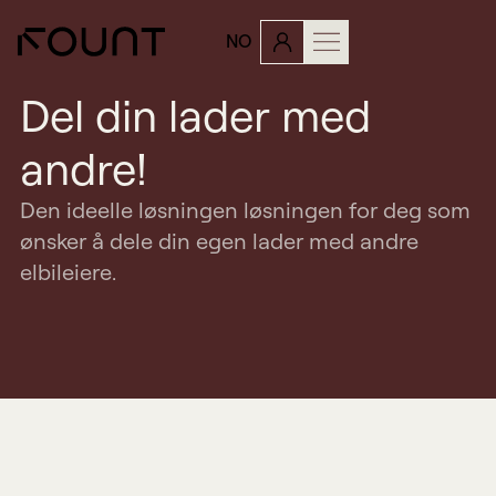
Investor
NO
Kontakt oss
PRIVAT LADING
Book demo
Del din lader med
Support
andre!
Den ideelle løsningen løsningen for deg som
ønsker å dele din egen lader med andre
elbileiere.