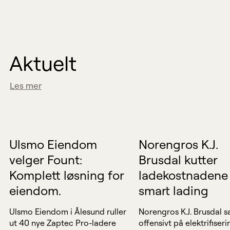
Aktuelt
Les mer
Ladeoperatør
Flåteoperatør
Ulsmo Eiendom
Norengros K.J.
velger Fount:
Brusdal kutter
Komplett løsning for
ladekostnadene
eiendom.
smart lading
Ulsmo Eiendom i Ålesund ruller
Norengros K.J. Brusdal s
ut 40 nye Zaptec Pro-ladere
offensivt på elektrifiseri