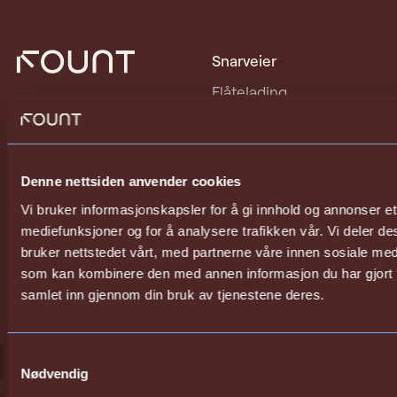
Snarveier
Flåtelading
Fount Status
Ladeoperatør
Vilkår og betingelser
Privat lading
Personvern
Denne nettsiden anvender cookies
Om oss
Vi bruker informasjonskapsler for å gi innhold og annonser et 
Kontakt
mediefunksjoner og for å analysere trafikken vår. Vi deler 
Sosiale Medier
bruker nettstedet vårt, med partnerne våre innen sosiale me
som kan kombinere den med annen informasjon du har gjort ti
LinkedIn
samlet inn gjennom din bruk av tjenestene deres.
Instagram
Facebook
Samtykkevalg
Nødvendig