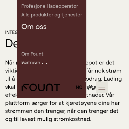
Profesjonell ladeoperatør
Alle produkter og tjenester
Om oss
INTEGRASJONER / BRUKSOMRÅDER
Depot
Om Fount
Når man lader kjøretøy på et depot er det
Partnere
Kontakt
viktig å sørge for at kjøretøyet får nok strøm
Aktuelt og kundehistorier
til å gjennomføre planlagte oppdrag. Lading
Investor
skal også optimaliseres for å unngå
NO
Kontakt oss
effekttopper og høye strømkostnader. Vår
Book demo
plattform sørger for at kjøretøyene dine har
Support
strømmen den trenger, når den trenger det
og til lavest mulig strømkostnad.