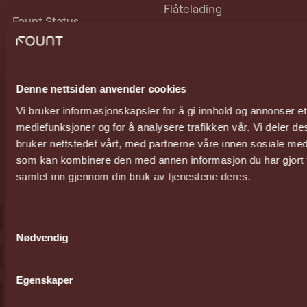
Flåtelading
Fount Status
Ladeoperatør
Vilkår og betingelser
Privat lading
Personvern
Om oss
Denne nettsiden anvender cookies
Kontakt
Vi bruker informasjonskapsler for å gi innhold og annonser et 
mediefunksjoner og for å analysere trafikken vår. Vi deler 
Sosiale Medier
bruker nettstedet vårt, med partnerne våre innen sosiale me
LinkedIn
som kan kombinere den med annen informasjon du har gjort ti
Instagram
samlet inn gjennom din bruk av tjenestene deres.
Facebook
Samtykkevalg
Nødvendig
Egenskaper