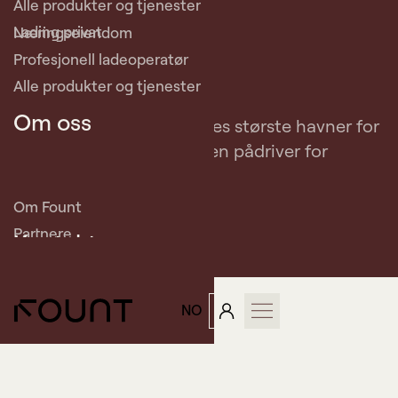
Alle produkter og tjenester
Lading privat
Næringseiendom
Profesjonell ladeoperatør
PARTNER
Oslo Havn
Alle produkter og tjenester
Om oss
Oslo Havn er en av Norges største havner for
gods og passasjerer, og en pådriver for
utslippsfri havnedrift.
Om Fount
Partnere
Kontakt
Aktuelt og kundehistorier
Investor
NO
Kontakt oss
Book demo
Support