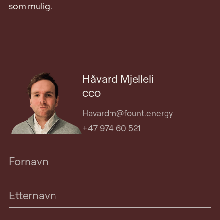
som mulig.
Håvard Mjelleli
CCO
Havardm@fount.energy
+47 974 60 521